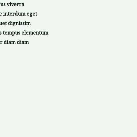
us viverra
e interdum eget
uet dignissim
us tempus elementum
or diam diam