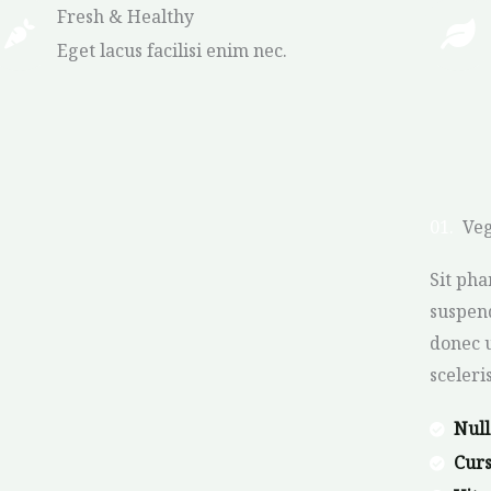
Fresh & Healthy
Eget lacus facilisi enim nec.
01.
Veg
Sit pha
suspend
donec u
sceleri
Null
Curs