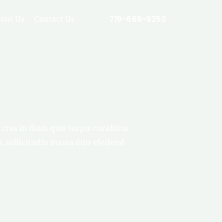
out Us
Contact Us
719-669-9250
cras in diam quis turpis curabitur
s, sollicitudin massa duis eleifend