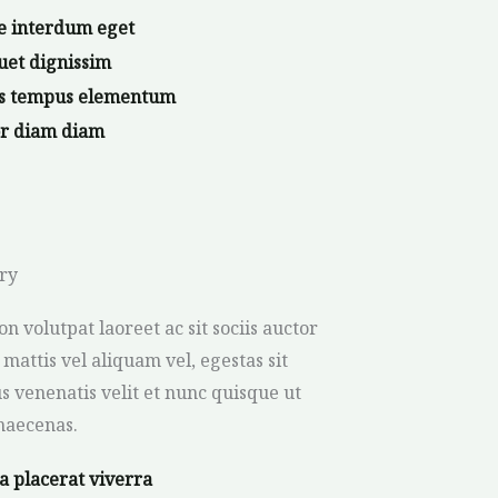
e interdum eget
uet dignissim
us tempus elementum
or diam diam
ry
n volutpat laoreet ac sit sociis auctor
 mattis vel aliquam vel, egestas sit
s venenatis velit et nunc quisque ut
maecenas.
a placerat viverra