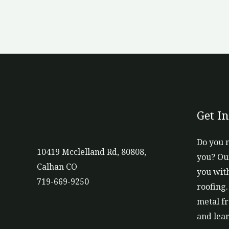
a
i
l
*
Get I
Do you 
10419 Mcclelland Rd, 80808,
you? Ou
Calhan CO
you with
719-669-9250
roofing.
metal fr
and lea