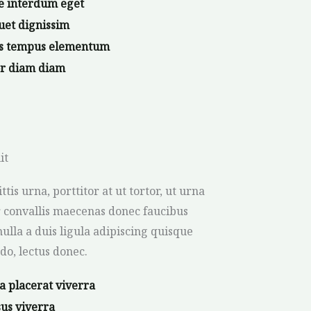
e interdum eget
uet dignissim
us tempus elementum
or diam diam
it
ittis urna, porttitor at ut tortor, ut urna
 convallis maecenas donec faucibus
ulla a duis ligula adipiscing quisque
o, lectus donec.
a placerat viverra
us viverra