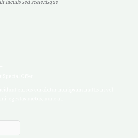
it iaculis sed scelerisque
 Special Offer
cidunt cursus curabitur non ipsum mattis in vel
mi, egestas metus, nunc at.
Subscribe