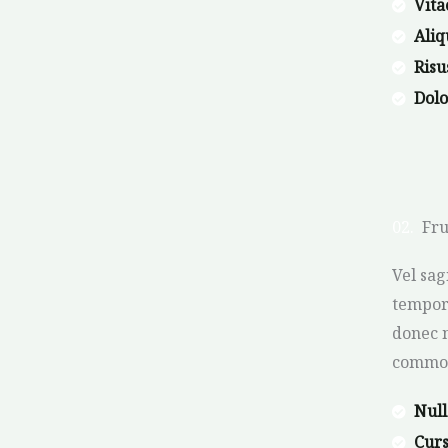
Vita
Aliq
Ris
Dol
02.
Fru
Vel sag
tempor
donec n
commod
Null
Curs