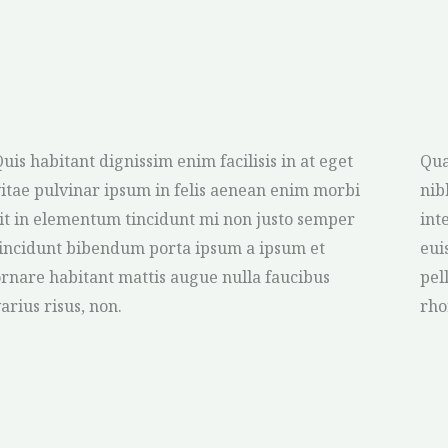
uis habitant dignissim enim facilisis in at eget
Qua
itae pulvinar ipsum in felis aenean enim morbi
nib
it in elementum tincidunt mi non justo semper
int
tincidunt bibendum porta ipsum a ipsum et
eui
rnare habitant mattis augue nulla faucibus
pel
arius risus, non.
rho