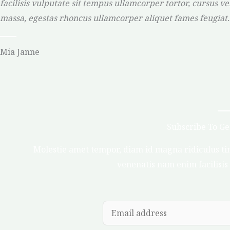
facilisis vulputate sit tempus ullamcorper tortor, cursus vel
massa, egestas rhoncus ullamcorper aliquet fames feugiat.
Mia Janne
Subscribe To Get
Molestie amet tempor, diam id magna ridiculus tin
venenatis nam enim facilisis 
E
m