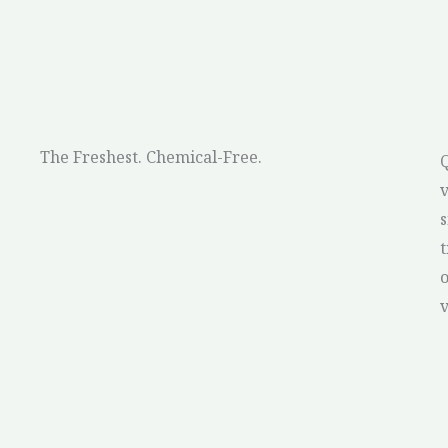
The Freshest. Chemical-Free.
Q
v
s
o
v