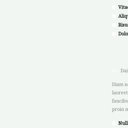
Vita
Aliq
Ris
Dol
03.
Dai
Diam no
laoreet
faucibu
proin 
Null