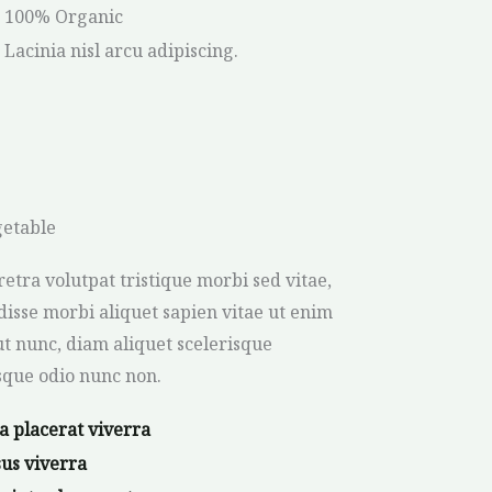
100% Organic
Lacinia nisl arcu adipiscing.
etable
retra volutpat tristique morbi sed vitae,
isse morbi aliquet sapien vitae ut enim
t nunc, diam aliquet scelerisque
sque odio nunc non.
a placerat viverra
us viverra