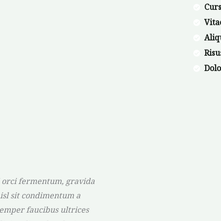
Curs
Vita
Aliq
Ris
Dol
bi orci fermentum, gravida
isl sit condimentum a
semper faucibus ultrices