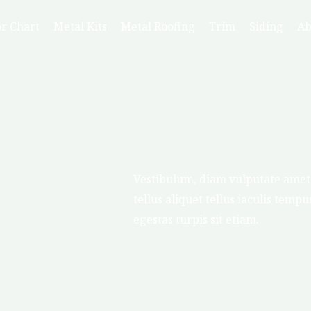
or Chart
Metal Kits
Metal Roofing
Trim
Siding
Ab
Vestibulum, diam vulputate amet 
tellus aliquet tellus iaculis tempu
egestas turpis sit etiam.